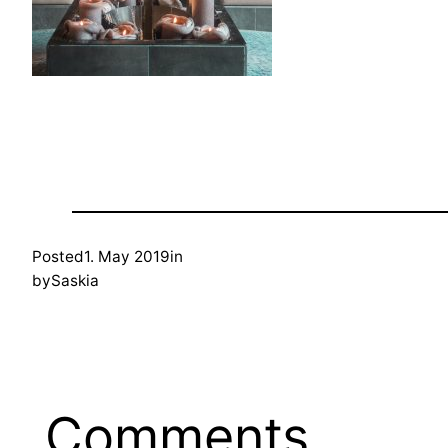
Posted
1. May 2019
in
by
Saskia
Comments