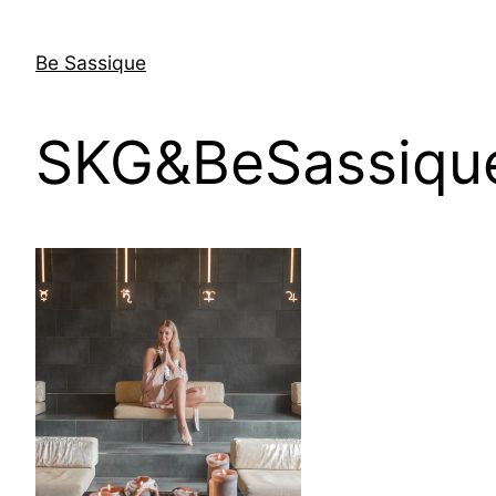
Skip
to
Be Sassique
content
SKG&BeSassique 