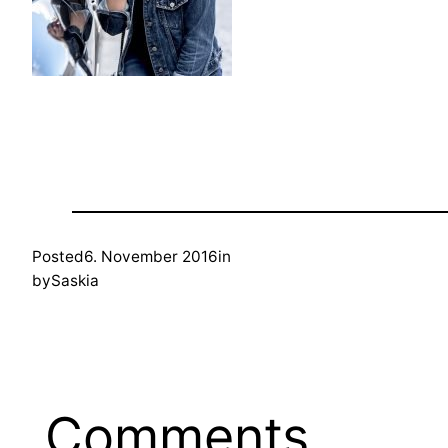
Posted
6. November 2016
in
by
Saskia
Comments