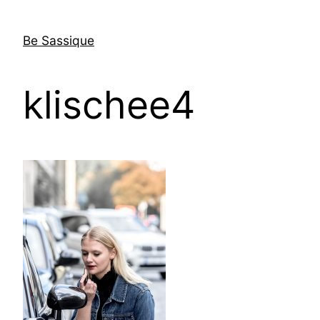
Skip
to
Be Sassique
content
klischee4