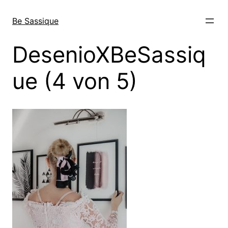
Skip
to
Be Sassique
content
DesenioXBeSassiq
ue (4 von 5)