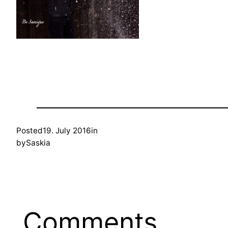
Posted
19. July 2016
in
by
Saskia
Comments