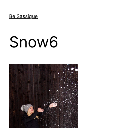
Skip
to
Be Sassique
content
Snow6