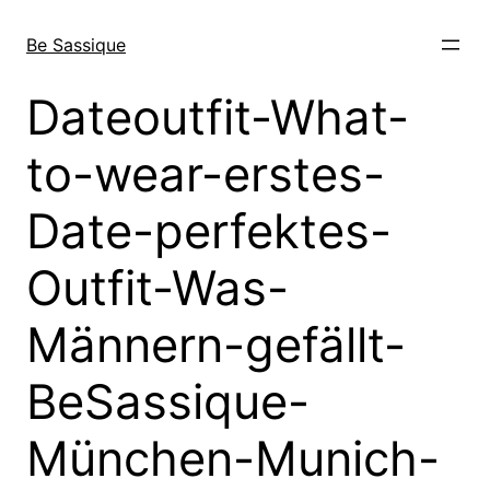
Direkt
zum
Be Sassique
Inhalt
wechseln
Dateoutfit-What-
to-wear-erstes-
Date-perfektes-
Outfit-Was-
Männern-gefällt-
BeSassique-
München-Munich-