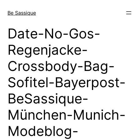
Direkt
zum
Be Sassique
Inhalt
wechseln
Date-No-Gos-
Regenjacke-
Crossbody-Bag-
Sofitel-Bayerpost-
BeSassique-
München-Munich-
Modeblog-