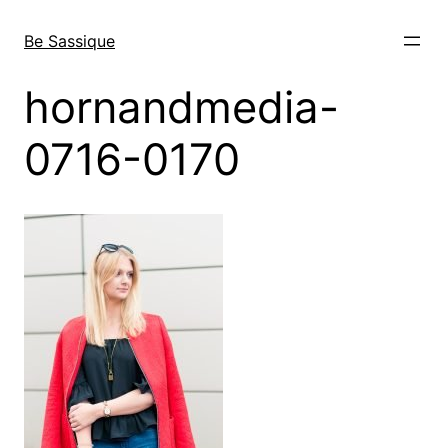
Direkt
zum
Be Sassique
Inhalt
wechseln
hornandmedia-
0716-0170