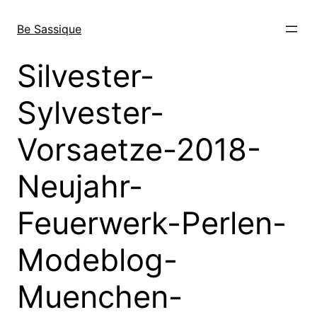
Direkt
zum
Be Sassique
Inhalt
wechseln
Silvester-
Sylvester-
Vorsaetze-2018-
Neujahr-
Feuerwerk-Perlen-
Modeblog-
Muenchen-