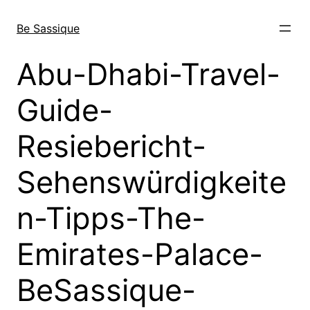
Direkt
zum
Be Sassique
Inhalt
wechseln
Abu-Dhabi-Travel-
Guide-
Resiebericht-
Sehenswürdigkeite
n-Tipps-The-
Emirates-Palace-
BeSassique-