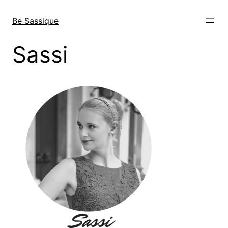
Direkt
zum
Be Sassique
Inhalt
wechseln
Sassi