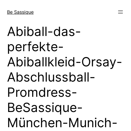
Direkt
zum
Be Sassique
Inhalt
wechseln
Abiball-das-
perfekte-
Abiballkleid-Orsay-
Abschlussball-
Promdress-
BeSassique-
München-Munich-