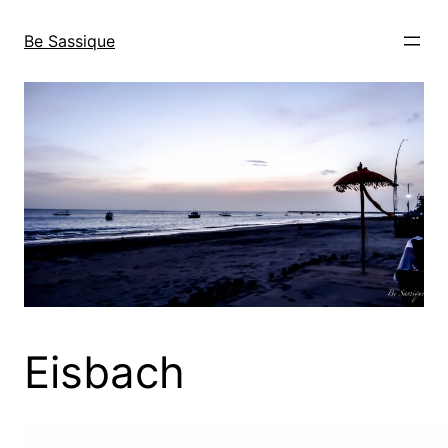
Direkt
zum
Be Sassique
Inhalt
wechseln
Eisbach