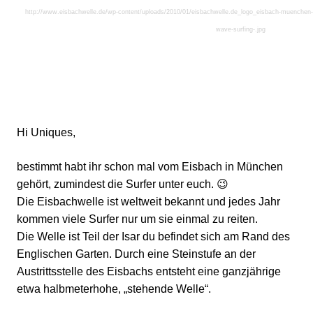
http://www.eisbachwelle.de/wp-content/uploads/2010/01/eisbachwelle.de_logo_eisbach-muenchen-su
wave-surfing-.jpg
Hi Uniques,
bestimmt habt ihr schon mal vom Eisbach in München
gehört, zumindest die Surfer unter euch. 😉
Die Eisbachwelle ist weltweit bekannt und jedes Jahr
kommen viele Surfer nur um sie einmal zu reiten.
Die Welle ist Teil der Isar du befindet sich am Rand des
Englischen Garten. Durch eine Steinstufe an der
Austrittsstelle des Eisbachs entsteht eine ganzjährige
etwa halbmeterhohe, „stehende Welle“.