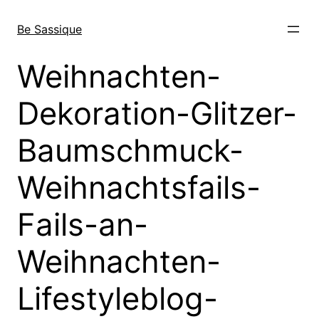
Direkt
zum
Be Sassique
Inhalt
wechseln
Weihnachten-
Dekoration-Glitzer-
Baumschmuck-
Weihnachtsfails-
Fails-an-
Weihnachten-
Lifestyleblog-