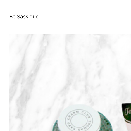
Direkt
zum
Be Sassique
Inhalt
wechseln