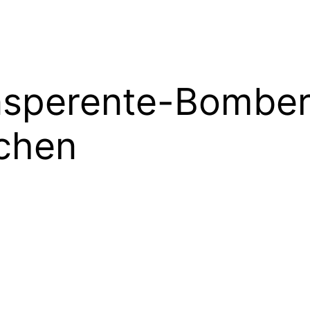
nsperente-Bomber
chen