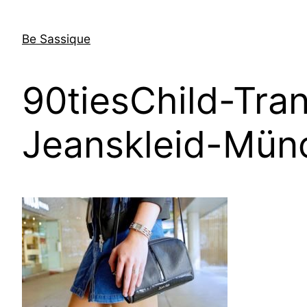
Direkt
zum
Be Sassique
Inhalt
wechseln
90tiesChild-Tra
Jeanskleid-Mün