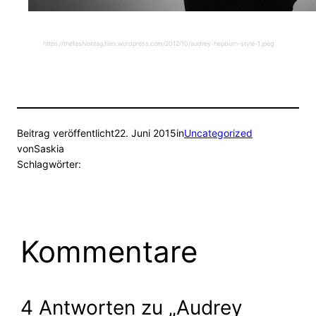
https://thefashiontag.files.wordpress.com/2012/10/audrey-hepburn-style-1.jpeg
Beitrag veröffentlicht
22. Juni 2015
in
Uncategorized
von
Saskia
Schlagwörter:
Kommentare
4 Antworten zu „Audrey