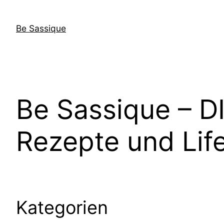
Direkt
zum
Be Sassique
Inhalt
wechseln
Be Sassique – DI
Rezepte und Li
Kategorien