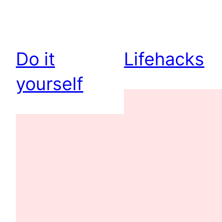
Do it
Lifehacks
yourself